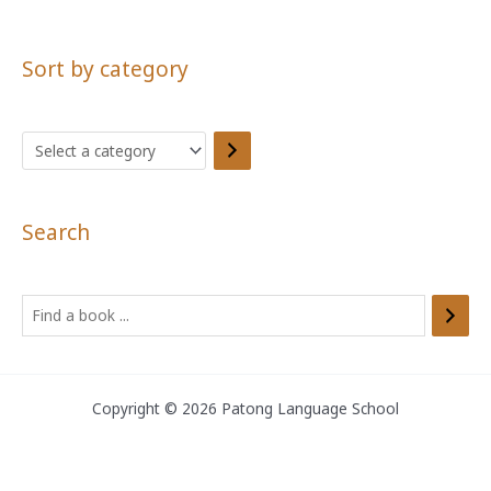
Sort by category
S
e
l
Search
e
c
t
S
a
e
c
a
a
r
Copyright © 2026 Patong Language School
t
c
e
h
g