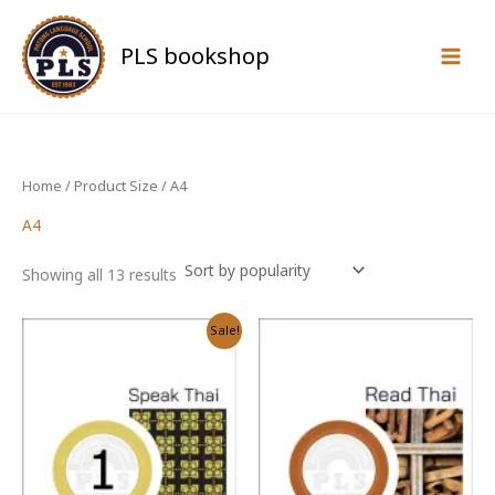
Skip
to
PLS bookshop
content
Home
/ Product Size / A4
A4
Sorted
Showing all 13 results
by
popularity
Sale!