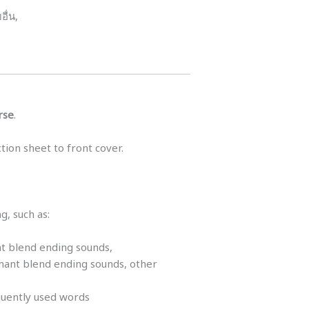
ื่น,
rse
.
tion sheet to front cover.
g, such as:
nt blend ending sounds,
onant blend ending sounds, other
equently used words